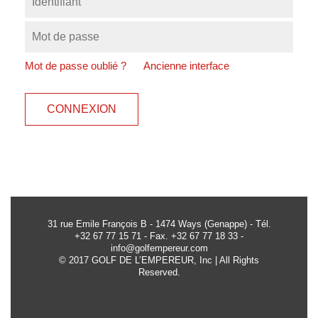
Mot de passe oublié ?
Ancienne interface
CONNEXION
31 rue Emile François B - 1474 Ways (Genappe) - Tél.
+32 67 77 15 71 - Fax. +32 67 77 18 33 -
info@golfempereur.com
© 2017 GOLF DE L’EMPEREUR, Inc | All Rights
Reserved.