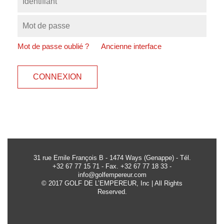
Mot de passe oublié ?
Ancienne interface
CONNEXION
31 rue Emile François B - 1474 Ways (Genappe) - Tél.
+32 67 77 15 71 - Fax. +32 67 77 18 33 -
info@golfempereur.com
© 2017 GOLF DE L’EMPEREUR, Inc | All Rights
Reserved.